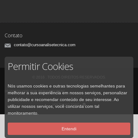
Contato
contato@cursoanalisetecnica.com
Permitir Cookies
© 2016 . TODOS DIREITOS RESERVADOS.
Nós usamos cookies e outras tecnologias semelhantes para
DESENVOLVIDO POR WEBCOMPONENT
melhorar a sua experiência em nossos serviços, personalizar
publicidade e recomendar conteúdo de seu interesse. Ao
VOLTAR AO TOPO
utilizar nossos serviços, você concorda com tal
monitoramento.
Entendi